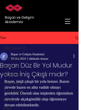
Başarı ve Gelişim
Akademisi
Yazı
Tüm Yazılar
Başarı ve Gelişim Akademisi
Tüm Yazılar
19 Oca 2024
1 dakikada okunur
Başarı Düz Bir Yol Mudur
Başarı
yoksa İniş Çıkışlı mıdır?
Başarısızlık
Başarı, inişli çıkışlı bir yola benzer. Bazen 
Ortam etkisi
zirvede bazen en altta vadide olmayı 
Doğru insanlar
gerektirir. Önemli olan inişlerden öğrenirken 
zirvelerde alçakgönüllü olup öğrenmeye 
Fırsatlar
devam edebilmektedir.
Zihin