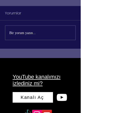
Yorumlar
Başarıya Ulaşmak için
Hedefe Ulaşmak
Bir yorum yazın...
Gereken Büyük Güç
Gereken 3 Özell
Nedir?
YouTube kanalımızı
izlediniz mi?
Kanalı Aç