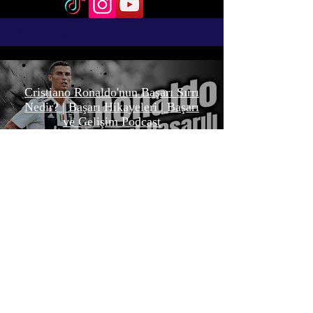
Tüm Videolar
Cristiano Ronaldo'nun Başarı Sırrı
Nedir? | Başarı Hikayeleri | Başarı
ve Gelişim Podcast
Başarının Süper Gücü Disiplin |
Kişisel Gelişim Videoları