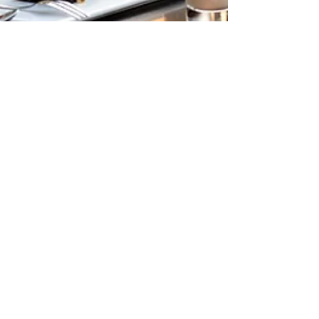
Başarı ve Gelişim Akademisi
1 dakikada okunur
Mutluluk, İçsel Bir İştir
Mutsuz insanlarda genel olarak görülen davranışlar: -
Kendilerini değil başkalarının ne dediğini çok
önemserler. - Maddi varlığın...